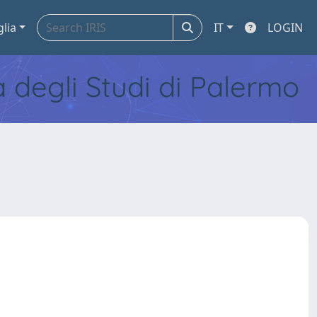
glia
IT
LOGIN
tà degli Studi di Palermo