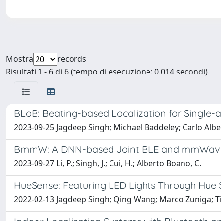
Mostra
records
Risultati 1 - 6 di 6 (tempo di esecuzione: 0.014 secondi).
BLoB: Beating-based Localization for Single-
2023-09-25 Jagdeep Singh; Michael Baddeley; Carlo Alb
BmmW: A DNN-based Joint BLE and mmWave R
2023-09-27 Li, P.; Singh, J.; Cui, H.; Alberto Boano, C.
HueSense: Featuring LED Lights Through Hue 
2022-02-13 Jagdeep Singh; Qing Wang; Marco Zuniga; 