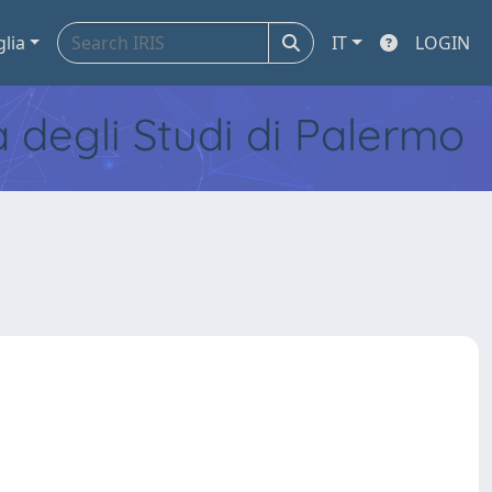
glia
IT
LOGIN
tà degli Studi di Palermo