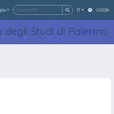
glia
IT
LOGIN
tà degli Studi di Palermo