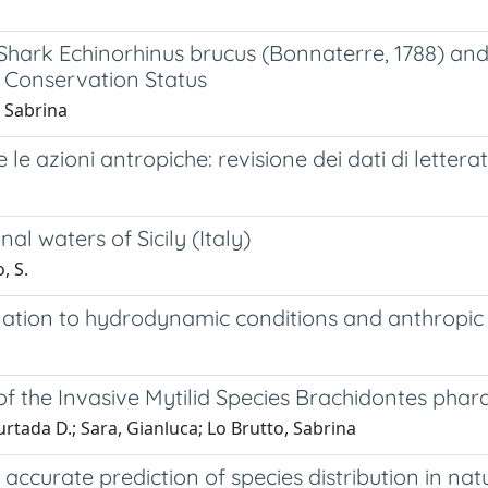
Shark Echinorhinus brucus (Bonnaterre, 1788) and
r Conservation Status
, Sabrina
a e le azioni antropiche: revisione dei dati di lettera
al waters of Sicily (Italy)
, S.
n relation to hydrodynamic conditions and anthropic
 of the Invasive Mytilid Species Brachidontes pharao
urtada D.; Sara, Gianluca; Lo Brutto, Sabrina
curate prediction of species distribution in nat