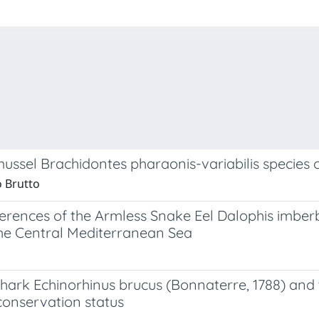
mussel Brachidontes pharaonis-variabilis species
o Brutto
eferences of the Armless Snake Eel Dalophis imberb
the Central Mediterranean Sea
shark Echinorhinus brucus (Bonnaterre, 1788) and 
 conservation status