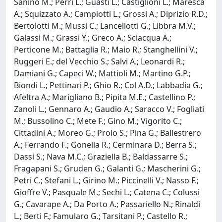
Sanino M.; Perri L.; Guasti L.; Castiglioni L.; Maresca
A.; Squizzato A.; Campiotti L.; Grossi A.; Diprizio R.D.;
Bertolotti M.; Mussi C.; Lancellotti G.; Libbra M.V.;
Galassi M.; Grassi Y.; Greco A.; Sciacqua A.;
Perticone M.; Battaglia R.; Maio R.; Stanghellini V.;
Ruggeri E.; del Vecchio S.; Salvi A.; Leonardi R.;
Damiani G.; Capeci W.; Mattioli M.; Martino G.P.;
Biondi L.; Pettinari P.; Ghio R.; Col A.D.; Labbadia G.;
Afeltra A.; Marigliano B.; Pipita M.E.; Castellino P.;
Zanoli L.; Gennaro A.; Gaudio A.; Saracco V.; Fogliati
M.; Bussolino C.; Mete F.; Gino M.; Vigorito C.;
Cittadini A.; Moreo G.; Prolo S.; Pina G.; Ballestrero
A.; Ferrando F.; Gonella R.; Cerminara D.; Berra S.;
Dassi S.; Nava M.C.; Graziella B.; Baldassarre S.;
Fragapani S.; Gruden G.; Galanti G.; Mascherini G.;
Petri C.; Stefani L.; Girino M.; Piccinelli V.; Nasso F.;
Gioffre V.; Pasquale M.; Sechi L.; Catena C.; Colussi
G.; Cavarape A.; Da Porto A.; Passariello N.; Rinaldi
L.; Berti F.; Famularo G.; Tarsitani P.; Castello R.;