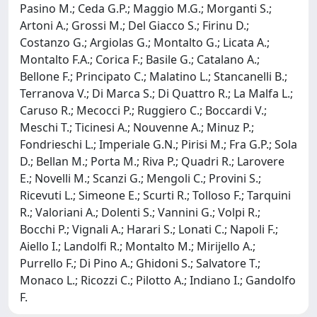
Pasino M.; Ceda G.P.; Maggio M.G.; Morganti S.;
Artoni A.; Grossi M.; Del Giacco S.; Firinu D.;
Costanzo G.; Argiolas G.; Montalto G.; Licata A.;
Montalto F.A.; Corica F.; Basile G.; Catalano A.;
Bellone F.; Principato C.; Malatino L.; Stancanelli B.;
Terranova V.; Di Marca S.; Di Quattro R.; La Malfa L.;
Caruso R.; Mecocci P.; Ruggiero C.; Boccardi V.;
Meschi T.; Ticinesi A.; Nouvenne A.; Minuz P.;
Fondrieschi L.; Imperiale G.N.; Pirisi M.; Fra G.P.; Sola
D.; Bellan M.; Porta M.; Riva P.; Quadri R.; Larovere
E.; Novelli M.; Scanzi G.; Mengoli C.; Provini S.;
Ricevuti L.; Simeone E.; Scurti R.; Tolloso F.; Tarquini
R.; Valoriani A.; Dolenti S.; Vannini G.; Volpi R.;
Bocchi P.; Vignali A.; Harari S.; Lonati C.; Napoli F.;
Aiello I.; Landolfi R.; Montalto M.; Mirijello A.;
Purrello F.; Di Pino A.; Ghidoni S.; Salvatore T.;
Monaco L.; Ricozzi C.; Pilotto A.; Indiano I.; Gandolfo
F.