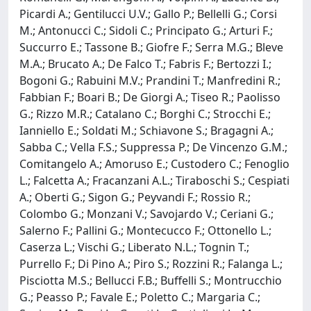
Picardi A.; Gentilucci U.V.; Gallo P.; Bellelli G.; Corsi
M.; Antonucci C.; Sidoli C.; Principato G.; Arturi F.;
Succurro E.; Tassone B.; Giofre F.; Serra M.G.; Bleve
M.A.; Brucato A.; De Falco T.; Fabris F.; Bertozzi I.;
Bogoni G.; Rabuini M.V.; Prandini T.; Manfredini R.;
Fabbian F.; Boari B.; De Giorgi A.; Tiseo R.; Paolisso
G.; Rizzo M.R.; Catalano C.; Borghi C.; Strocchi E.;
Ianniello E.; Soldati M.; Schiavone S.; Bragagni A.;
Sabba C.; Vella F.S.; Suppressa P.; De Vincenzo G.M.;
Comitangelo A.; Amoruso E.; Custodero C.; Fenoglio
L.; Falcetta A.; Fracanzani A.L.; Tiraboschi S.; Cespiati
A.; Oberti G.; Sigon G.; Peyvandi F.; Rossio R.;
Colombo G.; Monzani V.; Savojardo V.; Ceriani G.;
Salerno F.; Pallini G.; Montecucco F.; Ottonello L.;
Caserza L.; Vischi G.; Liberato N.L.; Tognin T.;
Purrello F.; Di Pino A.; Piro S.; Rozzini R.; Falanga L.;
Pisciotta M.S.; Bellucci F.B.; Buffelli S.; Montrucchio
G.; Peasso P.; Favale E.; Poletto C.; Margaria C.;