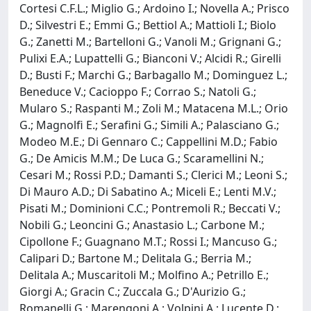
Cortesi C.F.L.; Miglio G.; Ardoino I.; Novella A.; Prisco
D.; Silvestri E.; Emmi G.; Bettiol A.; Mattioli I.; Biolo
G.; Zanetti M.; Bartelloni G.; Vanoli M.; Grignani G.;
Pulixi E.A.; Lupattelli G.; Bianconi V.; Alcidi R.; Girelli
D.; Busti F.; Marchi G.; Barbagallo M.; Dominguez L.;
Beneduce V.; Cacioppo F.; Corrao S.; Natoli G.;
Mularo S.; Raspanti M.; Zoli M.; Matacena M.L.; Orio
G.; Magnolfi E.; Serafini G.; Simili A.; Palasciano G.;
Modeo M.E.; Di Gennaro C.; Cappellini M.D.; Fabio
G.; De Amicis M.M.; De Luca G.; Scaramellini N.;
Cesari M.; Rossi P.D.; Damanti S.; Clerici M.; Leoni S.;
Di Mauro A.D.; Di Sabatino A.; Miceli E.; Lenti M.V.;
Pisati M.; Dominioni C.C.; Pontremoli R.; Beccati V.;
Nobili G.; Leoncini G.; Anastasio L.; Carbone M.;
Cipollone F.; Guagnano M.T.; Rossi I.; Mancuso G.;
Calipari D.; Bartone M.; Delitala G.; Berria M.;
Delitala A.; Muscaritoli M.; Molfino A.; Petrillo E.;
Giorgi A.; Gracin C.; Zuccala G.; D'Aurizio G.;
Romanelli G.; Marengoni A.; Volpini A.; Lucente D.;