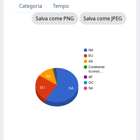
Categoria
Tempo
Salva come PNG
Salva come JPEG
NA
EU
AS
Continente
sconos…
AS
AF
OC
EU
NA
SA