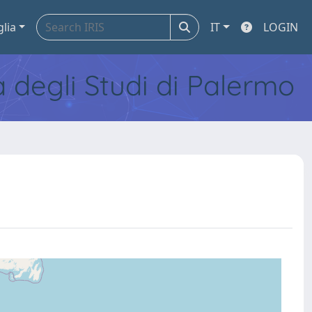
glia
IT
LOGIN
tà degli Studi di Palermo