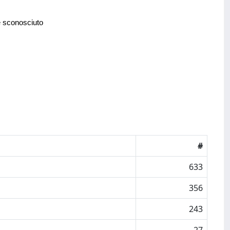
e sconosciuto
#
633
356
243