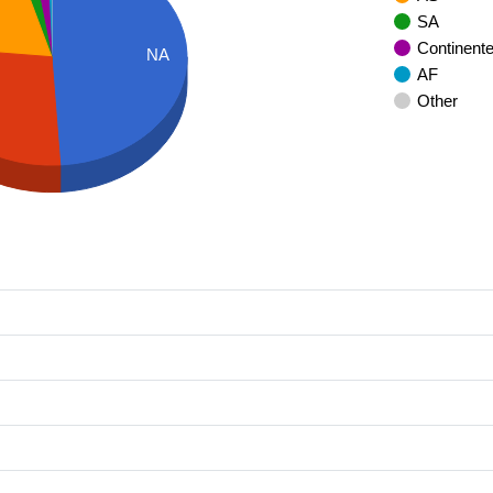
SA
Continent
NA
AF
Other