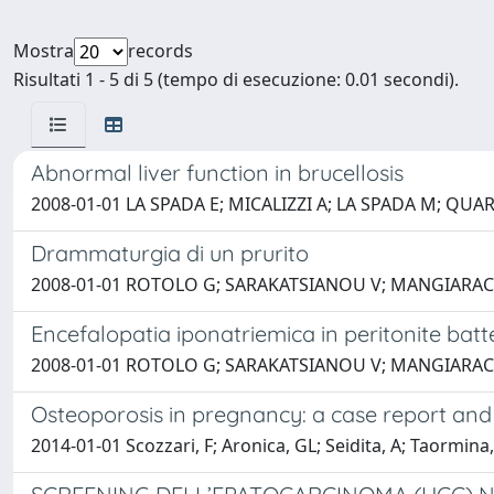
Mostra
records
Risultati 1 - 5 di 5 (tempo di esecuzione: 0.01 secondi).
Abnormal liver function in brucellosis
2008-01-01 LA SPADA E; MICALIZZI A; LA SPADA M; Q
Drammaturgia di un prurito
2008-01-01 ROTOLO G; SARAKATSIANOU V; MANGIARACI
Encefalopatia iponatriemica in peritonite bat
2008-01-01 ROTOLO G; SARAKATSIANOU V; MANGIARACI
Osteoporosis in pregnancy: a case report and r
2014-01-01 Scozzari, F; Aronica, GL; Seidita, A; Taormina