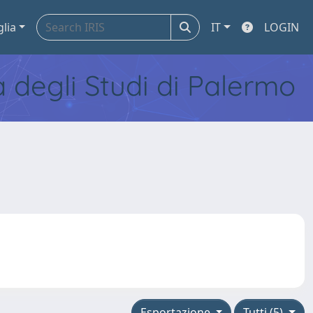
glia
IT
LOGIN
tà degli Studi di Palermo
Esportazione
Tutti (5)