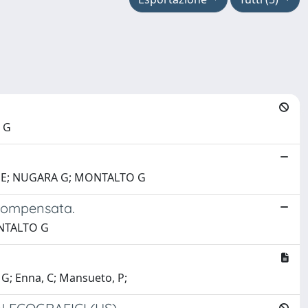
 G
A E; NUGARA G; MONTALTO G
scompensata.
ONTALTO G
, G; Enna, C; Mansueto, P;