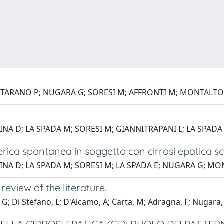
UARTARANO P; NUGARA G; SORESI M; AFFRONTI M; MONTALTO
NA D; LA SPADA M; SORESI M; GIANNITRAPANI L; LA SPAD
terica spontanea in soggetto con cirrosi epatica 
NA D; LA SPADA M; SORESI M; LA SPADA E; NUGARA G; M
eview of the literature.
, G; Di Stefano, L; D'Alcamo, A; Carta, M; Adragna, F; Nugara