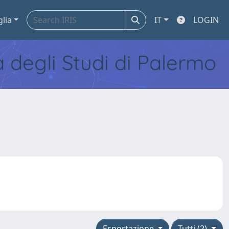
glia
IT
LOGIN
tà degli Studi di Palermo
Esportazione
Tutti (2)