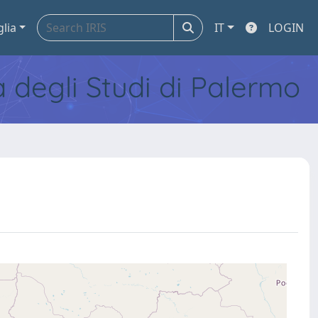
glia
IT
LOGIN
tà degli Studi di Palermo