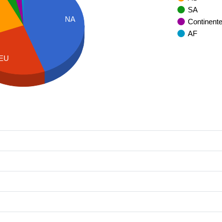
SA
NA
Continent
AF
EU