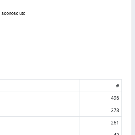
e sconosciuto
#
496
278
261