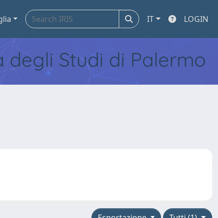
glia
IT
LOGIN
tà degli Studi di Palermo
Esportazione
Tutti (1)