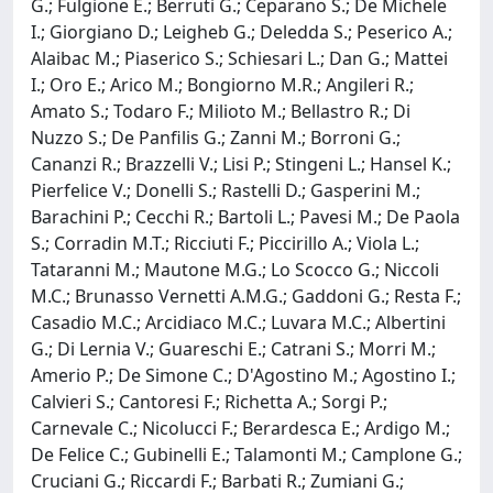
G.; Fulgione E.; Berruti G.; Ceparano S.; De Michele
I.; Giorgiano D.; Leigheb G.; Deledda S.; Peserico A.;
Alaibac M.; Piaserico S.; Schiesari L.; Dan G.; Mattei
I.; Oro E.; Arico M.; Bongiorno M.R.; Angileri R.;
Amato S.; Todaro F.; Milioto M.; Bellastro R.; Di
Nuzzo S.; De Panfilis G.; Zanni M.; Borroni G.;
Cananzi R.; Brazzelli V.; Lisi P.; Stingeni L.; Hansel K.;
Pierfelice V.; Donelli S.; Rastelli D.; Gasperini M.;
Barachini P.; Cecchi R.; Bartoli L.; Pavesi M.; De Paola
S.; Corradin M.T.; Ricciuti F.; Piccirillo A.; Viola L.;
Tataranni M.; Mautone M.G.; Lo Scocco G.; Niccoli
M.C.; Brunasso Vernetti A.M.G.; Gaddoni G.; Resta F.;
Casadio M.C.; Arcidiaco M.C.; Luvara M.C.; Albertini
G.; Di Lernia V.; Guareschi E.; Catrani S.; Morri M.;
Amerio P.; De Simone C.; D'Agostino M.; Agostino I.;
Calvieri S.; Cantoresi F.; Richetta A.; Sorgi P.;
Carnevale C.; Nicolucci F.; Berardesca E.; Ardigo M.;
De Felice C.; Gubinelli E.; Talamonti M.; Camplone G.;
Cruciani G.; Riccardi F.; Barbati R.; Zumiani G.;