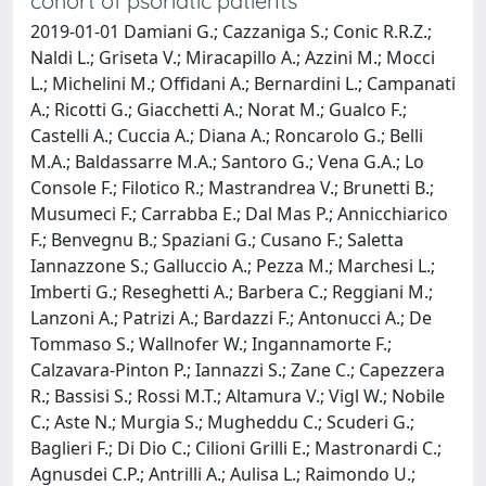
cohort of psoriatic patients
2019-01-01 Damiani G.; Cazzaniga S.; Conic R.R.Z.;
Naldi L.; Griseta V.; Miracapillo A.; Azzini M.; Mocci
L.; Michelini M.; Offidani A.; Bernardini L.; Campanati
A.; Ricotti G.; Giacchetti A.; Norat M.; Gualco F.;
Castelli A.; Cuccia A.; Diana A.; Roncarolo G.; Belli
M.A.; Baldassarre M.A.; Santoro G.; Vena G.A.; Lo
Console F.; Filotico R.; Mastrandrea V.; Brunetti B.;
Musumeci F.; Carrabba E.; Dal Mas P.; Annicchiarico
F.; Benvegnu B.; Spaziani G.; Cusano F.; Saletta
Iannazzone S.; Galluccio A.; Pezza M.; Marchesi L.;
Imberti G.; Reseghetti A.; Barbera C.; Reggiani M.;
Lanzoni A.; Patrizi A.; Bardazzi F.; Antonucci A.; De
Tommaso S.; Wallnofer W.; Ingannamorte F.;
Calzavara-Pinton P.; Iannazzi S.; Zane C.; Capezzera
R.; Bassisi S.; Rossi M.T.; Altamura V.; Vigl W.; Nobile
C.; Aste N.; Murgia S.; Mugheddu C.; Scuderi G.;
Baglieri F.; Di Dio C.; Cilioni Grilli E.; Mastronardi C.;
Agnusdei C.P.; Antrilli A.; Aulisa L.; Raimondo U.;