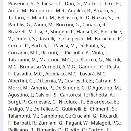
Piaserico, S.; Schiesari, L.; Dan, G.; Mattei, I.; Oro, E.;
Aricò, M.; Bongiorno, M.R.; Angileri, R.; Amato, S.;
Todaro, F.; Milioto, M.; Bellastro, R.; Di Nuzzo, S.; De
Panfilis, G.; Zanni, M.; Borroni, G.; Cananzi, R.;
Brazzelli, V.; Lisi, P.; Stingeni, L.; Hansel, K.; Pierfelice,
V.; Donelli, S.; Rastelli, D.; Gasperini, M.; Barachini, P.;
Cecchi, R.; Bartoli, L.; Pavesi, M.; De Paola, S.;
Corradin, M.T.; Ricciuti, F.; Piccirillo, A.; Viola, L.;
Tataranni, M.; Mautone, M.G.; Lo Scocco, G.; Niccoli,
M.C.; Brunasso Vernetti, A.M.G.; Gaddoni, G.; Resta,
F.; Casadio, M.C.; Arcidiaco, M.C.; Luvarà, M.C.;
Albertini, G.; Di Lernia, V.; Guareschi, E.; Catrani, S.;
Morri, M.; Amerio, P.; De Simone, C.; D'Agostino, M.;
Agostino, I.; Calvieri, S.; Cantoresi, F.; Richetta, A.;
Sorgi, P.; Carnevale, C.; Nicolucci, F.; Berardesca, E.;
Ardigò, M.; De Felice, C.; Gubinelli, E.; Chimenti, S.;
Talamonti, M.; Camplone, G.; Cruciani, G.; Riccardi,
F.; Barbati, R.; Zumiani, G.; Pagani, W.; Malagoli, P.G.;
Pellicano, R.; Donadio, D.; Di Vito, C.; Cottoni, F.;