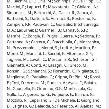
M.; Bachini, L.; D'Oria, M.; Schirripa, V.; De Filippi, C.;
Martini, P.; Lapucci, E.; Mazzatenta, C.; Ghilardi, A.;
Simonacci, M.; Bettacchi, A.; Gasco, R.; Zanca, A.;
Battistini, S.; Dattola, S.; Vernaci, R.; Postorino, F.;
Zampieri, P.F.; Padovan, C.; González Intchaurraga,
M.A.; Ladurner, J.; Guarneri, B.; Cannavò, S.P.;
Manfrè, C.; Borgia, F.; Puglisi Guerra, A.; Sedona, P.;
Cattaneo, A.; Carrera, C.; Fracchiolla, C.; Mozzanica,
N.; Prezzemolo, L.; Menni, S.; Lodi, A.; Martino, P.;
Monti, M.; Mancini, L.; Sacrini, F.; Altomare, G.F.;
Taglioni, M.; Lovati, C.; Mercuri, S.R.; Schiesari, G.;
Giannetti, A.; Conti, A.; Lasagni, C.; Greco, M.;
Ronsini, G.; Schianchi, S.; Fiorentini, C.; Niglietta, S.;
Maglietta, R.; Padalino, C.; Crippa, D.; Pini, M.; Rossi,
E.; Tosi, D.; Armas, M.; Ruocco, V.; Ayala, F.; Balato,
N.; Gaudiello, F.; Cimmino, G.F.; Monfrecola, G.;
Gallo, L.; Argenziano, G.; Fulgione, E.; Berruti, G.;
Mozzillo, R.; Ceparano, S.; De Michele, I.; Giorgiano,
D.; Leigheb, G.; Deledda, S.; Peserico, A.; Alaibac, M.;