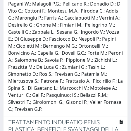
Pagani W.; Malagoli P.G.; Pellicano R.; Donadio D.; Di
Vito C.; Cottoni F.; Montesu M.A.; Pirodda C.; Addis
G.; Marongiu P.; Farris A.; Cacciapuoti M.; Verrini A.;
Desirello G.; Gnone M.; Fimiani M.; Pellegrino M.;
Castelli G.; Zappala L.; Sesana G.; Ingordo V.; Vozza
E.; Di Giuseppe D.; Fasciocco D.; Nespoli P.; Papini
M.; Cicoletti M.; Bernengo M.G.; Ortoncelli M.;
Bonvicino A.; Capella G.; Doveil G.C.; Forte M.; Peroni
A.; Salomone B.; Savoia P.; Pippione M.; Zichichi L.;
Frazzitta M.; De Luca G.; Zumiani G.; Tasin L.;
Simonetto D.; Ros S.; Trevisan G.; Patamia M.;
Miertusova S.; Patrone P.; Frattasio A.; Piccirillo F.; La
Spina S.; Di Gaetano L.; Marzocchi V.; Motolese A.;
Venturi C.; Gai F.; Pasquinucci S.; Bellazzi R.M.;
Silvestri T.; Girolomoni G.; Gisondi P.; Veller Fornasa
C.; Trevisan G.P.
TRATTAMENTO INDURATIO PENIS
PLASTICA: BENEFICI E SVANTAGGI DELLA