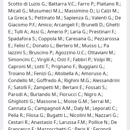
Scotto di Luzio G.; Battarra V.C.; Farro P.; Plaitano R.;
Micali G.; Musumeci M.L.; Massimino D.; Li Calzi M.;
La Greca S.; Pettinato M.; Sapienza G.; Valenti G.; De
Giacomo P.F.; Amico; Arcangeli F.; Brunelli D.; Ghetti
E.; Tulli A.; Assi G.; Amerio P.; Laria G.; Prestinari F.;
Spadafora S.; Coppola M.; Caresana G.; Pezzarossa
E.; Felisi C.; Donato L.; Bertero M.; Musso L.; Pa
lazzini S.; Bruscino P.; Agozzino U.C.; Ottaviani M.;
Simoncini C.; Virgili A.; Osti F.; Fabbri P.; Volpi W.;
Caproni M.; Lotti T.; Prignano F.; Buggiani G.;
Troiano M.; Fenizi G.; Altobella A.; Amoruso A.;
Condello M.; Goffredo A.; Righini M.G.; Alessandrini
F.; Satolli F.; Zampetti M.; Bertani E.; Fossati S.;
Parodi A.; Burlando M.; Fiorucci C.; Nigro A.;
Ghigliotti G.; Massone L.; Moise G.M.; Serrai M.;
Cannata G.; Campagnoli A.M.; Daly M.; Leporati C.;
Peila R.; Filosa G.; Bugatti L.; Nicolini M.; Nazzari G.;
Cestari R.; Anastasio F.; Larussa F.M.; Pollice N.; De
Francesco F.; Mazzocchetti G.; Peris K.; Fargnoli