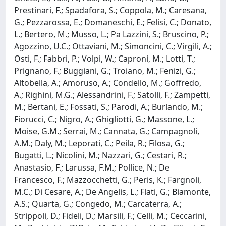
Prestinari, F.; Spadafora, S.; Coppola, M.; Caresana,
G.; Pezzarossa, E.; Domaneschi, E.; Felisi, C.; Donato,
L.; Bertero, M.; Musso, L.; Pa Lazzini, S.; Bruscino, P.;
Agozzino, U.C.; Ottaviani, M.; Simoncini, C.; Virgili, A.;
Osti, F.; Fabbri, P.; Volpi, W.; Caproni, M.; Lotti, T.;
Prignano, F.; Buggiani, G.; Troiano, M.; Fenizi, G.;
Altobella, A.; Amoruso, A.; Condello, M.; Goffredo,
A.; Righini, M.G.; Alessandrini, F.; Satolli, F.; Zampetti,
M.; Bertani, E.; Fossati, S.; Parodi, A.; Burlando, M.;
Fiorucci, C.; Nigro, A.; Ghigliotti, G.; Massone, L.;
Moise, G.M.; Serrai, M.; Cannata, G.; Campagnoli,
A.M.; Daly, M.; Leporati, C.; Peila, R.; Filosa, G.;
Bugatti, L.; Nicolini, M.; Nazzari, G.; Cestari, R.;
Anastasio, F.; Larussa, F.M.; Pollice, N.; De
Francesco, F.; Mazzocchetti, G.; Peris, K.; Fargnoli,
M.C.; Di Cesare, A.; De Angelis, L.; Flati, G.; Biamonte,
A.S.; Quarta, G.; Congedo, M.; Carcaterra, A.;
Strippoli, D.; Fideli, D.; Marsili, F.; Celli, M.; Ceccarini,