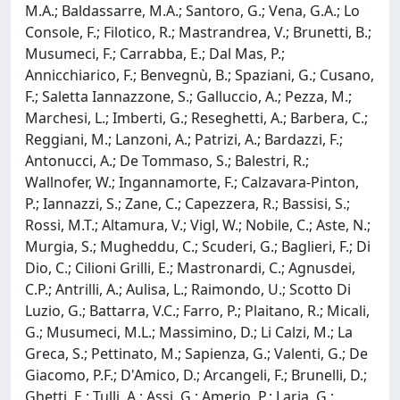
M.A.; Baldassarre, M.A.; Santoro, G.; Vena, G.A.; Lo
Console, F.; Filotico, R.; Mastrandrea, V.; Brunetti, B.;
Musumeci, F.; Carrabba, E.; Dal Mas, P.;
Annicchiarico, F.; Benvegnù, B.; Spaziani, G.; Cusano,
F.; Saletta Iannazzone, S.; Galluccio, A.; Pezza, M.;
Marchesi, L.; Imberti, G.; Reseghetti, A.; Barbera, C.;
Reggiani, M.; Lanzoni, A.; Patrizi, A.; Bardazzi, F.;
Antonucci, A.; De Tommaso, S.; Balestri, R.;
Wallnofer, W.; Ingannamorte, F.; Calzavara-Pinton,
P.; Iannazzi, S.; Zane, C.; Capezzera, R.; Bassisi, S.;
Rossi, M.T.; Altamura, V.; Vigl, W.; Nobile, C.; Aste, N.;
Murgia, S.; Mugheddu, C.; Scuderi, G.; Baglieri, F.; Di
Dio, C.; Cilioni Grilli, E.; Mastronardi, C.; Agnusdei,
C.P.; Antrilli, A.; Aulisa, L.; Raimondo, U.; Scotto Di
Luzio, G.; Battarra, V.C.; Farro, P.; Plaitano, R.; Micali,
G.; Musumeci, M.L.; Massimino, D.; Li Calzi, M.; La
Greca, S.; Pettinato, M.; Sapienza, G.; Valenti, G.; De
Giacomo, P.F.; D'Amico, D.; Arcangeli, F.; Brunelli, D.;
Ghetti, E.; Tulli, A.; Assi, G.; Amerio, P.; Laria, G.;