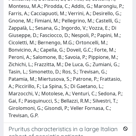
Montesu, M.A.; Pirodda, C.; Addis, G.; Marongiu, P.;
Farris, A.; Cacciapuoti, M.; Verrini, A.; Desirello, G.;
Gnone, M.; Fimiani, M.; Pellegrino, M.; Castelli, G.;
Zappalà, L.; Sesana, G.; Ingordo, V.; Vozza, E.; Di
Giuseppe, D.; Fasciocco, D.; Nespoli, P.; Papini, M.;
Cicoletti, M.; Bernengo, M.G.; Ortoncelli, M.;
Bonvicino, A.; Capella, G.; Doveil, G.C.; Forte, M.;
Peroni, A.; Salomone, B.; Savoia, P.; Pippione, M.;
Zichichi, L.; Frazzitta, M.; De Luca, G.; Zumiani, G.;
Tasin, L.; Simonetto, D.; Ros, S.; Trevisan, G.;
Patamia, M.; Miertusova, S.; Patrone, P.; Frattasio,
A.; Piccirillo, F.; La Spina, S.; Di Gaetano, L.;
Marzocchi, V.; Motolese, A.; Venturi, C.; Sedona, P.;
Gai, F.; Pasquinucci, S.; Bellazzi, R.M.; Silvestri, T.;
Girolomoni, G.; Gisondi, P.; Veller Fornasa, C.;
Trevisan, G.P.
Pruritus characteristics in a large Italian