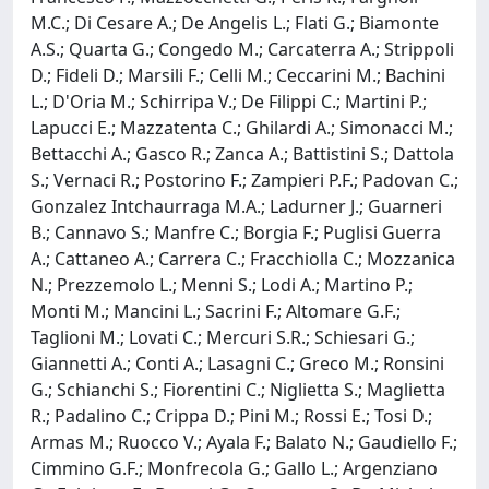
M.C.; Di Cesare A.; De Angelis L.; Flati G.; Biamonte
A.S.; Quarta G.; Congedo M.; Carcaterra A.; Strippoli
D.; Fideli D.; Marsili F.; Celli M.; Ceccarini M.; Bachini
L.; D'Oria M.; Schirripa V.; De Filippi C.; Martini P.;
Lapucci E.; Mazzatenta C.; Ghilardi A.; Simonacci M.;
Bettacchi A.; Gasco R.; Zanca A.; Battistini S.; Dattola
S.; Vernaci R.; Postorino F.; Zampieri P.F.; Padovan C.;
Gonzalez Intchaurraga M.A.; Ladurner J.; Guarneri
B.; Cannavo S.; Manfre C.; Borgia F.; Puglisi Guerra
A.; Cattaneo A.; Carrera C.; Fracchiolla C.; Mozzanica
N.; Prezzemolo L.; Menni S.; Lodi A.; Martino P.;
Monti M.; Mancini L.; Sacrini F.; Altomare G.F.;
Taglioni M.; Lovati C.; Mercuri S.R.; Schiesari G.;
Giannetti A.; Conti A.; Lasagni C.; Greco M.; Ronsini
G.; Schianchi S.; Fiorentini C.; Niglietta S.; Maglietta
R.; Padalino C.; Crippa D.; Pini M.; Rossi E.; Tosi D.;
Armas M.; Ruocco V.; Ayala F.; Balato N.; Gaudiello F.;
Cimmino G.F.; Monfrecola G.; Gallo L.; Argenziano