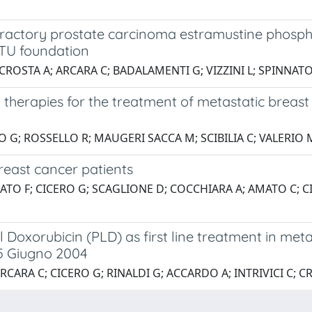
ractory prostate carcinoma estramustine phosph
STU foundation
; CROSTA A; ARCARA C; BADALAMENTI G; VIZZINI L; SPINNATO 
 therapies for the treatment of metastatic breast 
 G; ROSSELLO R; MAUGERI SACCA M; SCIBILIA C; VALERIO 
reast cancer patients
NNATO F; CICERO G; SCAGLIONE D; COCCHIARA A; AMATO C; 
Doxorubicin (PLD) as first line treatment in meta
 Giugno 2004
CARA C; CICERO G; RINALDI G; ACCARDO A; INTRIVICI C; CRO