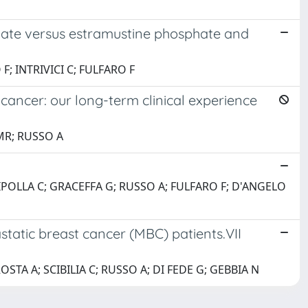
ate versus estramustine phosphate and
F; INTRIVICI C; FULFARO F
cancer: our long-term clinical experience
MR; RUSSO A
CIPOLLA C; GRACEFFA G; RUSSO A; FULFARO F; D'ANGELO
static breast cancer (MBC) patients.VII
STA A; SCIBILIA C; RUSSO A; DI FEDE G; GEBBIA N