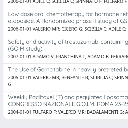
2006-01-01 ADILE C; SCIBILIA C; SPINNATO F; FULFARO F
Low dose oral chemotherapy for hormone ref
etoposide. A Randomized phase II study of G
2006-01-01 VALERIO MR; CICERO G; SCIBILIA C; ADILE C
Safety and activity of trastuzumab-containing
(GOIM study).
2007-01-01 ADAMO V; FRANCHINA T; ADAMO B; FERRARO
The Use of Gemcitabine in heavily pretreted b
2005-01-01 VALERIO MR; BENFANTE B; SCIBILIA C; SPI
G
Weekly Paclitaxel (T) and pegylated liposomal 
CONGRESSO NAZIONALE G.O.I.M. ROMA 23-25
2004-01-01 FULFARO F; VALERIO MR; BADALAMENTI G; AR