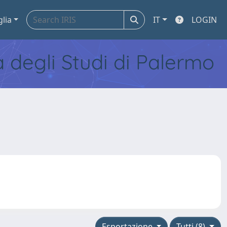
glia
IT
LOGIN
tà degli Studi di Palermo
Esportazione
Tutti (8)