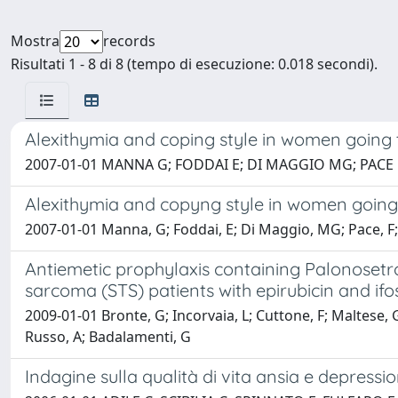
Mostra
records
Risultati 1 - 8 di 8 (tempo di esecuzione: 0.018 secondi).
Alexithymia and coping style in women going to
2007-01-01 MANNA G; FODDAI E; DI MAGGIO MG; PACE F
Alexithymia and copyng style in women going t
2007-01-01 Manna, G; Foddai, E; Di Maggio, MG; Pace, F; C
Antiemetic prophylaxis containing Palonosetro
sarcoma (STS) patients with epirubicin and if
2009-01-01 Bronte, G; Incorvaia, L; Cuttone, F; Maltese, G;
Russo, A; Badalamenti, G
Indagine sulla qualità di vita ansia e depres