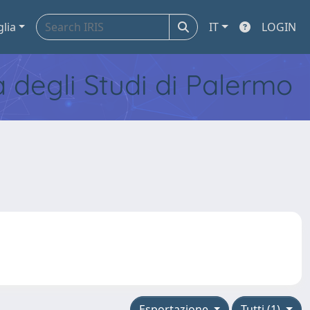
glia
IT
LOGIN
tà degli Studi di Palermo
Esportazione
Tutti (1)