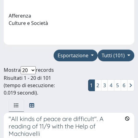
Afferenza
Culture e Società
Esportazione
Tutti (101)
Mostra
records
Risultati 1 - 20 di 101
(tempo di esecuzione:
1
2
3
4
5
6
0.019 secondi).
"All kinds of peace are difficult". A
reading of 11/9 with the Help of
Machiavelli