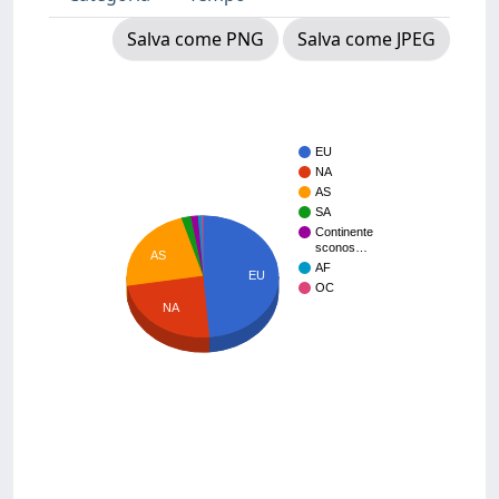
Salva come PNG
Salva come JPEG
EU
NA
AS
SA
Continente
sconos…
AS
AF
EU
OC
NA