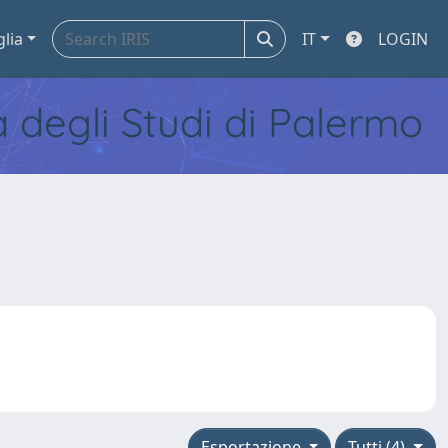
glia
IT
LOGIN
tà degli Studi di Palermo
Esportazione
Tutti (4)