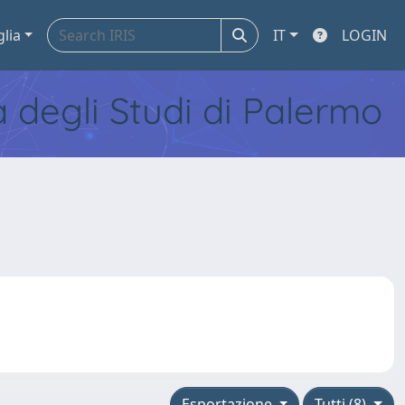
glia
IT
LOGIN
tà degli Studi di Palermo
Esportazione
Tutti (8)