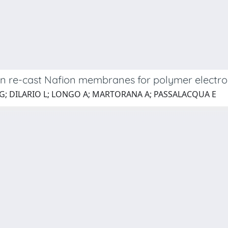
on re-cast Nafion membranes for polymer electroly
E G; DILARIO L; LONGO A; MARTORANA A; PASSALACQUA E