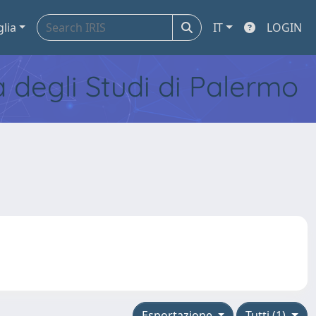
glia
IT
LOGIN
tà degli Studi di Palermo
Esportazione
Tutti (1)