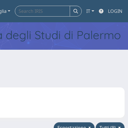
glia
IT
LOGIN
tà degli Studi di Palermo
Esportazione
Tutti (9)