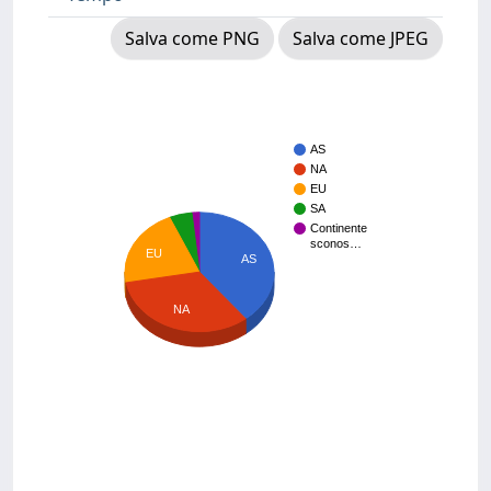
Salva come PNG
Salva come JPEG
AS
NA
EU
SA
Continente
sconos…
EU
AS
NA