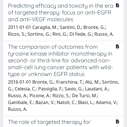
Predicting efficacy and toxicity in the era
of targeted therapy: focus on anti-EGFR
and anti-VEGF molecules
2011-01-01 Caraglia, M.; Santini, D.; Bronte, G.;
Rizzo, S.; Sortino, G.; Rini, G.; Di Fede, G.; Russo, A.
The comparison of outcomes from
tyrosine kinase inhibitor monotherapy in
second- or third-line for advanced non-
small-cell lung cancer patients with wild-
type or unknown EGFR status
2016-01-01 Bronte, G.; Franchina, T.; Alù, M.; Sortino,
G.; Celesia, C.; Passiglia, F.; Savio, G.; Laudani, A.;
Russo, A.; Picone, A.; Rizzo, S.; De Tursi, M.;
Gambale, E.; Bazan, V.; Natoli, C.; Blasi, L.; Adamo, V.;
Russo, A.
The role of targeted therapy for