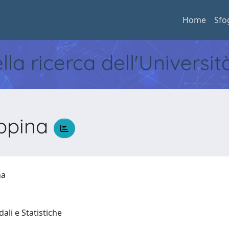
Home
Sfo
ella ricerca dell'Universi
ppina
ina
ali e Statistiche