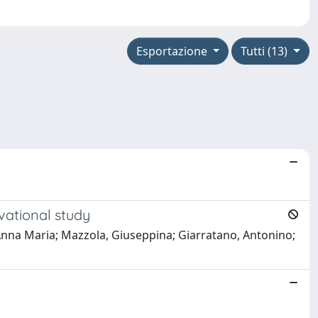
Esportazione
Tutti (13)
rvational study
 Anna Maria; Mazzola, Giuseppina; Giarratano, Antonino;