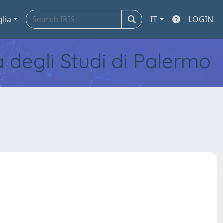
glia
IT
LOGIN
tà degli Studi di Palermo