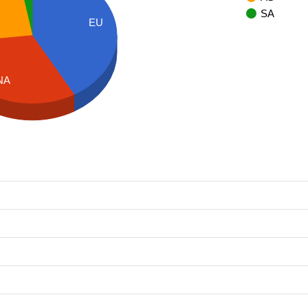
SA
EU
NA