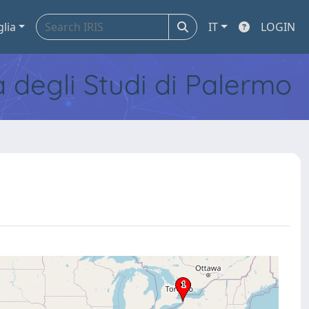
glia
IT
LOGIN
tà degli Studi di Palermo