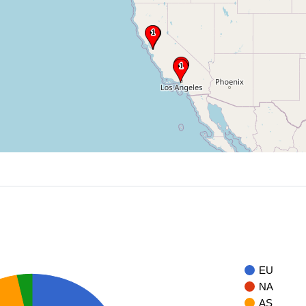
EU
NA
AS