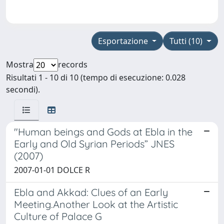
Esportazione
Tutti (10)
Mostra
records
Risultati 1 - 10 di 10 (tempo di esecuzione: 0.028
secondi).
"Human beings and Gods at Ebla in the
Early and Old Syrian Periods” JNES
(2007)
2007-01-01 DOLCE R
Ebla and Akkad: Clues of an Early
Meeting.Another Look at the Artistic
Culture of Palace G