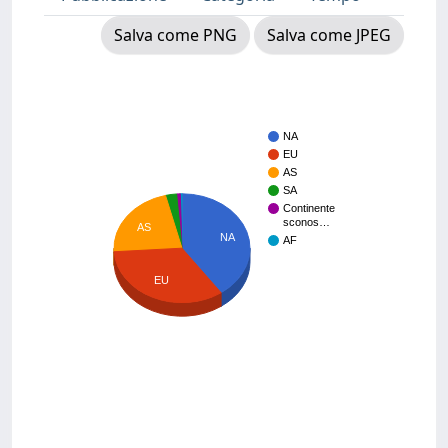
Salva come PNG
Salva come JPEG
NA
EU
AS
SA
Continente
sconos…
AS
NA
AF
EU