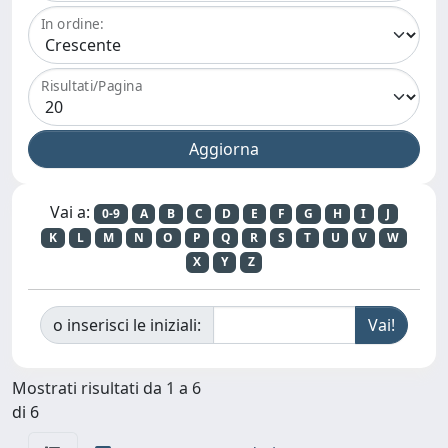
In ordine:
Risultati/Pagina
Vai a:
0-9
A
B
C
D
E
F
G
H
I
J
K
L
M
N
O
P
Q
R
S
T
U
V
W
X
Y
Z
o inserisci le iniziali:
Mostrati risultati da 1 a 6
di 6