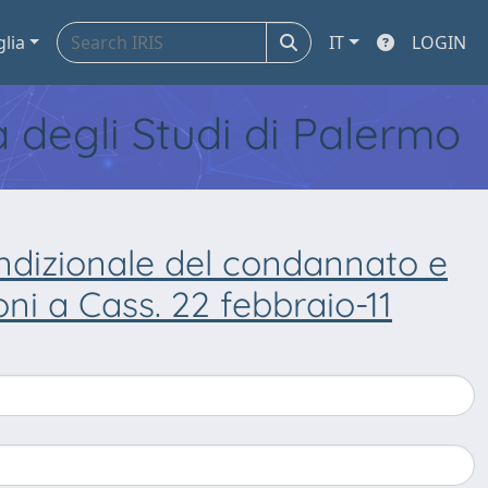
glia
IT
LOGIN
tà degli Studi di Palermo
ondizionale del condannato e
oni a Cass. 22 febbraio-11