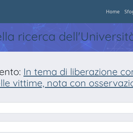
Home
Sfo
ella ricerca dell'Universi
mento:
In tema di liberazione c
elle vittime, nota con osservazi