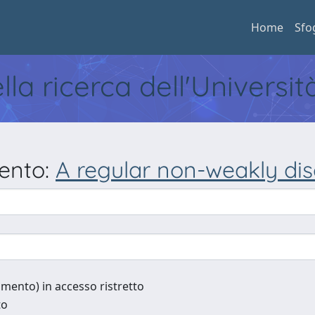
Home
Sfo
ella ricerca dell'Universi
mento:
A regular non-weakly di
cumento) in accesso ristretto
to