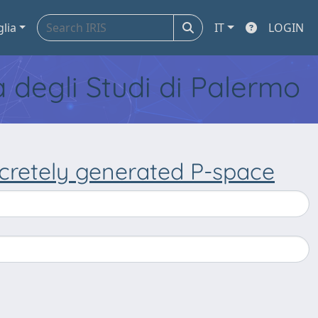
glia
IT
LOGIN
tà degli Studi di Palermo
scretely generated P-space