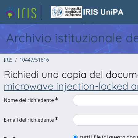
Archivio istituzionale d
IRIS
10447/51616
Richiedi una copia del docu
microwave injection-locked a
Nome del richiedente
E-mail del richiedente
tutti i file (di questo do