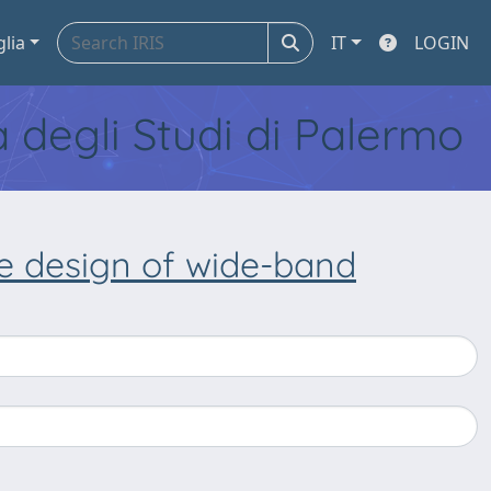
glia
IT
LOGIN
tà degli Studi di Palermo
he design of wide-band