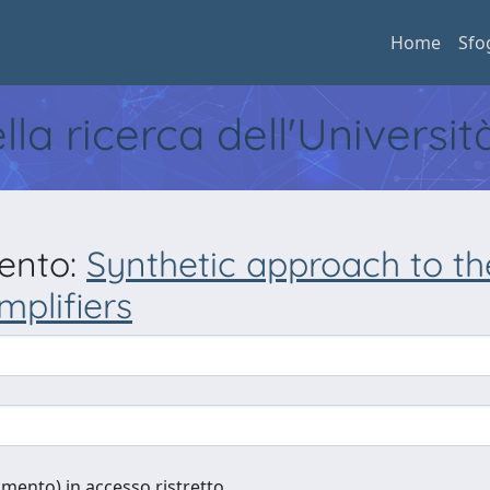
Home
Sfo
ella ricerca dell'Universi
mento:
Synthetic approach to t
mplifiers
cumento) in accesso ristretto