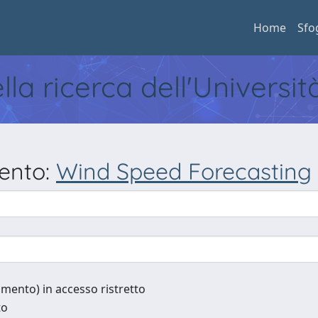
Home
Sfo
ella ricerca dell'Universi
mento:
Wind Speed Forecasting
cumento) in accesso ristretto
to