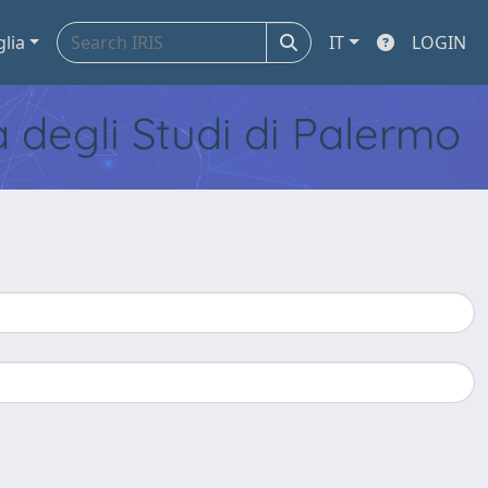
glia
IT
LOGIN
tà degli Studi di Palermo