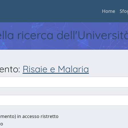
Home
Sfo
ella ricerca dell'Universi
mento:
Risaie e Malaria
cumento) in accesso ristretto
to