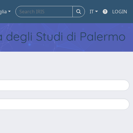
glia
IT
LOGIN
tà degli Studi di Palermo