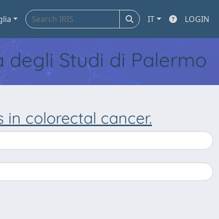
glia
IT
LOGIN
tà degli Studi di Palermo
s in colorectal cancer.