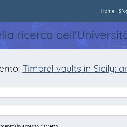
Home
Sfo
ella ricerca dell'Universi
mento:
Timbrel vaults in Sicily: a
cumento) in accesso ristretto