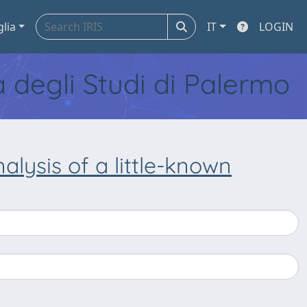
glia
IT
LOGIN
tà degli Studi di Palermo
nalysis of a little-known