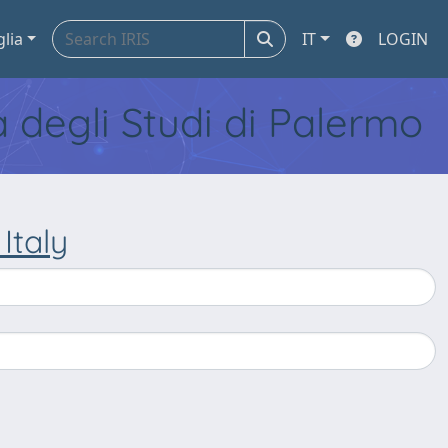
glia
IT
LOGIN
tà degli Studi di Palermo
Italy