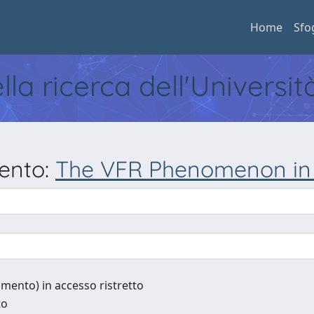
Home
Sfo
ella ricerca dell'Universi
mento:
The VFR Phenomenon in 
cumento) in accesso ristretto
to