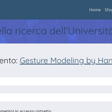
Home
Sfo
ella ricerca dell'Universi
mento:
Gesture Modeling by Ha
cumento) in accesso ristretto