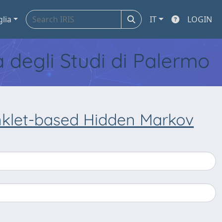
glia
IT
LOGIN
tà degli Studi di Palermo
nklet-based Hidden Markov