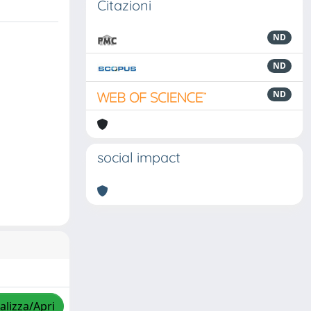
Citazioni
ND
ND
ND
social impact
alizza/Apri