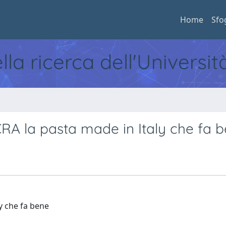
Home
Sfo
ella ricerca dell'Universi
CRA la pasta made in Italy che fa 
y che fa bene