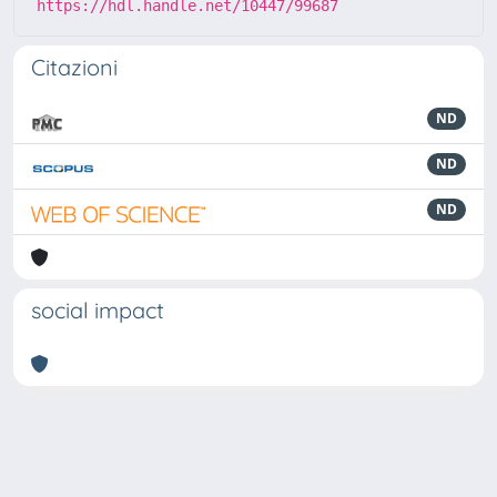
https://hdl.handle.net/10447/99687
Citazioni
ND
ND
ND
social impact