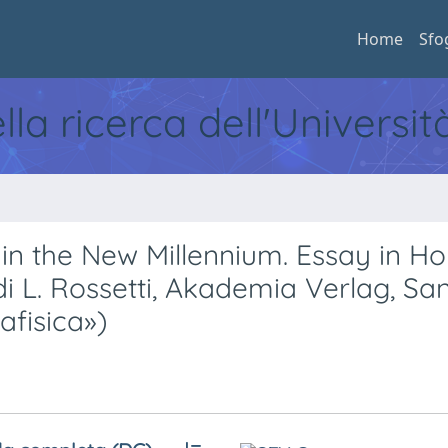
Home
Sfo
ella ricerca dell'Universi
in the New Millennium. Essay in H
i L. Rossetti, Akademia Verlag, Sa
afisica»)