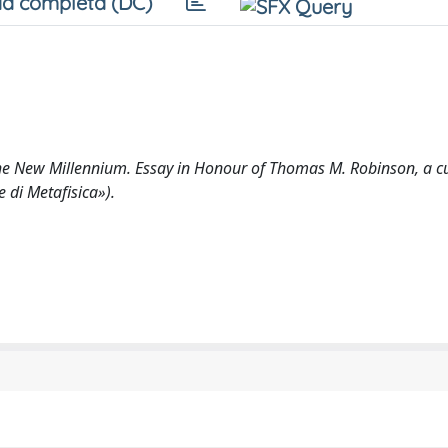
a completa (DC)
he New Millennium. Essay in Honour of Thomas M. Robinson, a cu
 di Metafisica»).