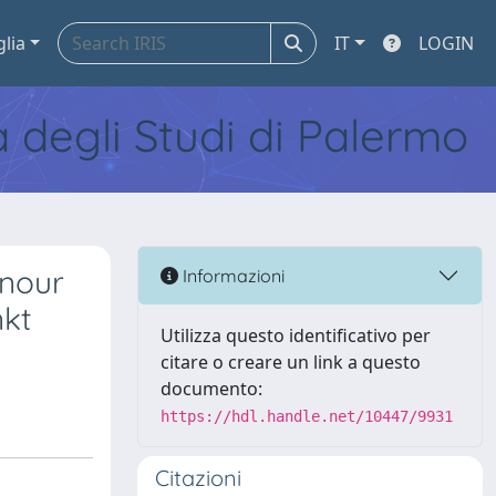
glia
IT
LOGIN
tà degli Studi di Palermo
onour
Informazioni
nkt
Utilizza questo identificativo per
citare o creare un link a questo
documento:
https://hdl.handle.net/10447/9931
Citazioni