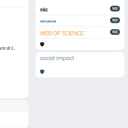
ND
ND
ND
ra di L.
social impact