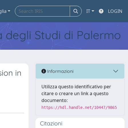
glia
IT
LOGIN
tà degli Studi di Palermo
ion in
Informazioni
Utilizza questo identificativo per
citare o creare un link a questo
documento:
https://hdl.handle.net/10447/9865
Citazioni