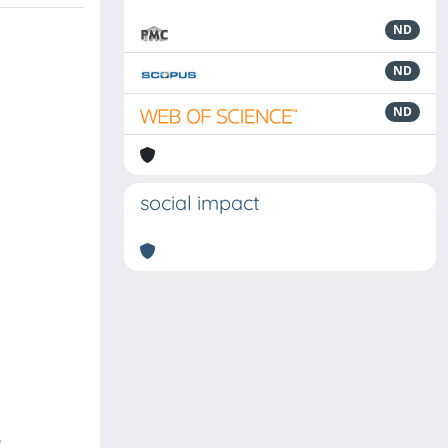
ND
ND
ND
social impact
n