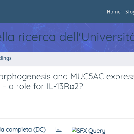
Home
Sfo
ella ricerca dell'Universi
dings
n morphogenesis and MUC5AC express
 a role for IL-13Rα2?
a completa (DC)