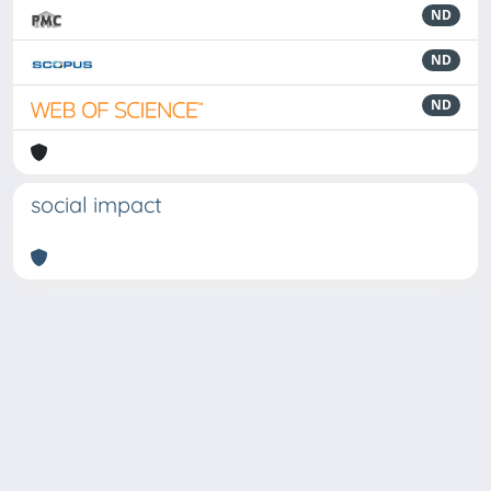
ND
ND
ND
social impact