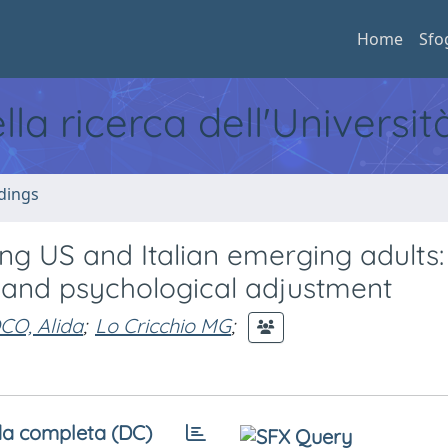
Home
Sfo
ella ricerca dell'Universi
dings
 US and Italian emerging adults:
s and psychological adjustment
CO, Alida
;
Lo Cricchio MG
;
a completa (DC)