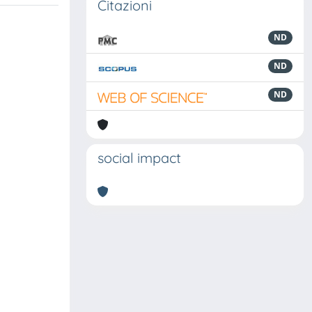
Citazioni
ND
ND
ND
social impact