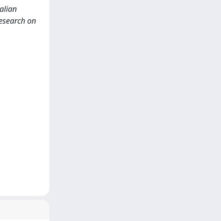
alian
Research on