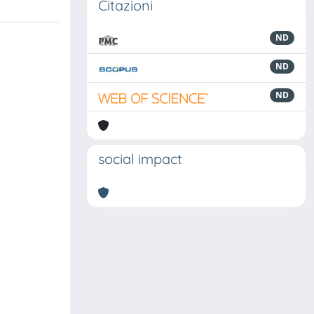
Citazioni
ND
ND
ND
social impact