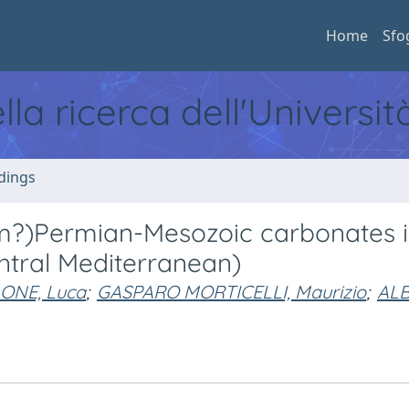
Home
Sfo
ella ricerca dell'Universi
dings
m?)Permian-Mesozoic carbonates i
ntral Mediterranean)
ONE, Luca
;
GASPARO MORTICELLI, Maurizio
;
ALB