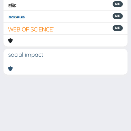
ND
ND
ND
social impact