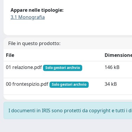
Appare nelle tipologie:
3.1 Monografia
File in questo prodotto:
File
Dimension
01 relazione.pdf
146 kB
Solo gestori archvio
00 frontespizio.pdf
34 kB
Solo gestori archvio
I documenti in IRIS sono protetti da copyright e tutti i di