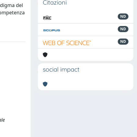
Citazioni
radigma del
 competenza
ND
ND
ND
social impact
ale