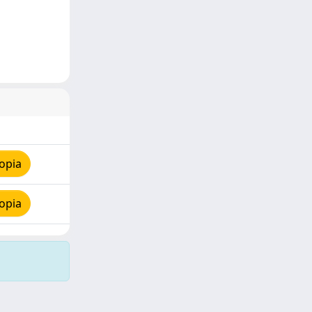
opia
opia