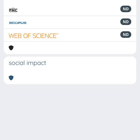
ND
ND
ND
social impact