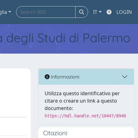
glia
IT
LOGIN
tà degli Studi di Palermo
Informazioni
Utilizza questo identificativo per
citare o creare un link a questo
documento:
https://hdl.handle.net/10447/8940
Citazioni