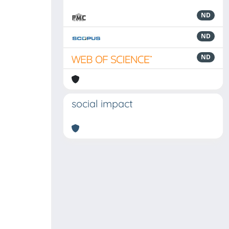
ND
ND
ND
social impact