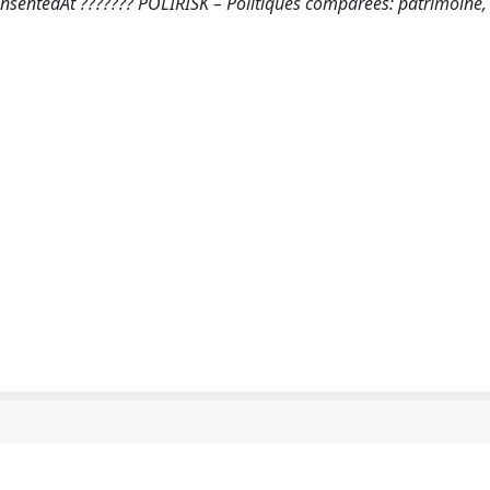
prensentedAt ??????? POLIRISK – Politiques comparées: patrimoine,