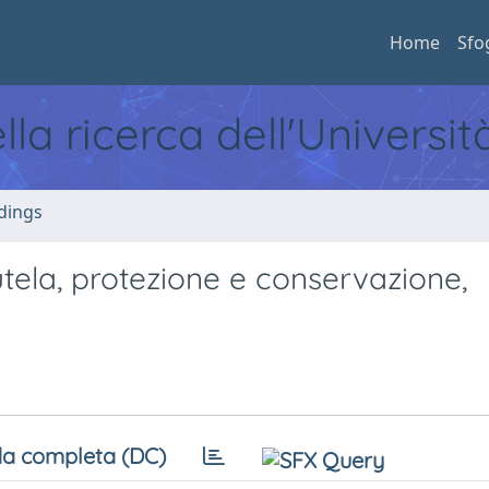
Home
Sfo
ella ricerca dell'Universi
dings
 tutela, protezione e conservazione,
a completa (DC)