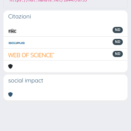
https://hdl.handle.net/10447/8735
Citazioni
ND
ND
ND
social impact