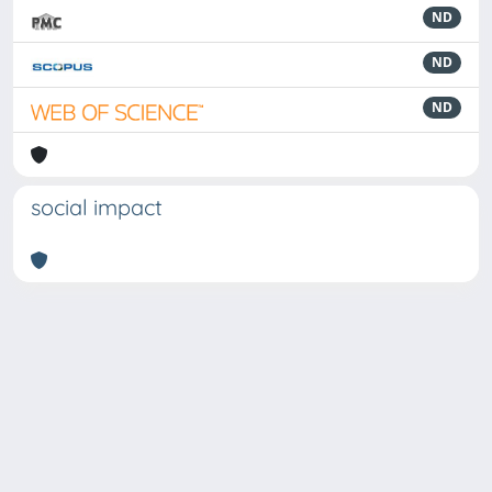
ND
ND
ND
social impact