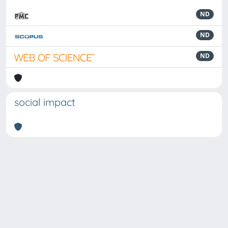
ND
ND
ND
social impact