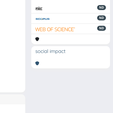
ND
ND
ND
social impact