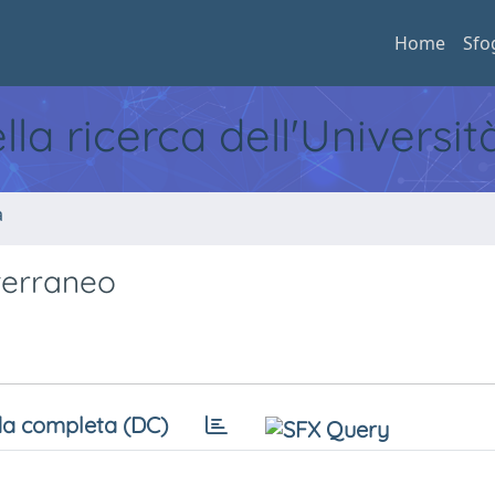
Home
Sfo
ella ricerca dell'Universi
a
terraneo
a completa (DC)