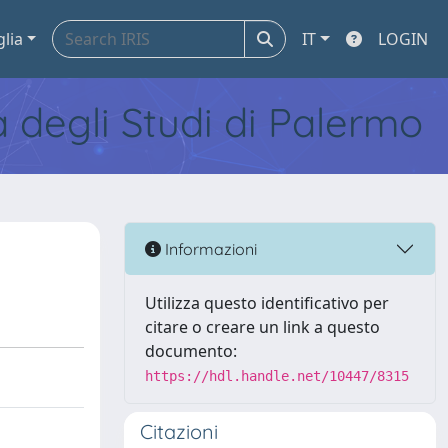
glia
IT
LOGIN
tà degli Studi di Palermo
Informazioni
Utilizza questo identificativo per
citare o creare un link a questo
documento:
https://hdl.handle.net/10447/8315
Citazioni